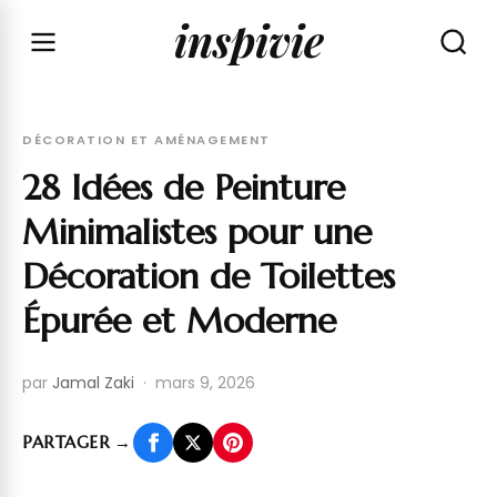
inspivie
DÉCORATION ET AMÉNAGEMENT
28 Idées de Peinture
Minimalistes pour une
Décoration de Toilettes
Épurée et Moderne
par
Jamal Zaki
·
mars 9, 2026
PARTAGER
→