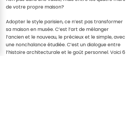
de votre propre maison?
Adopter le style parisien, ce n’est pas transformer
sa maison en musée. C’est l’art de mélanger
l’ancien et le nouveau, le précieux et le simple, avec
une nonchalance étudiée. C’est un dialogue entre
l’histoire architecturale et le goût personnel. Voici 6
secrets pour insuffler le romantisme et l’élégance
de Paris dans votre intérieur, quel que soit votre
budget.
Les Éléments Classiques du Style
Parisien
Avant de plonger dans les astuces, comprenons ce
qui constitue l’âme d’un appartement parisien.
Pensez aux intérieurs haussmanniens : de hauts