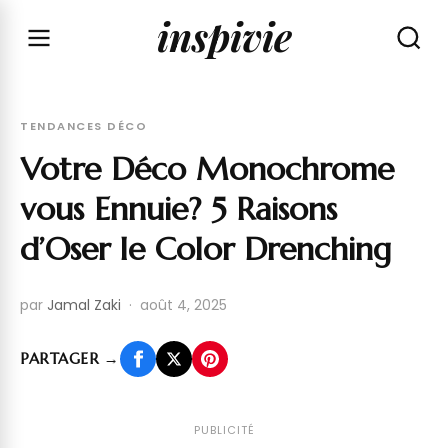
inspivie
TENDANCES DÉCO
Votre Déco Monochrome
vous Ennuie? 5 Raisons
d’Oser le Color Drenching
par
Jamal Zaki
·
août 4, 2025
PARTAGER
→
PUBLICITÉ