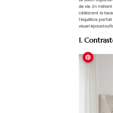
de vie. En mêlant
célèbrent la beau
l’équilibre parfai
visuel époustoufl
1. Contras