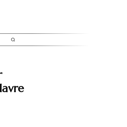
r
Havre