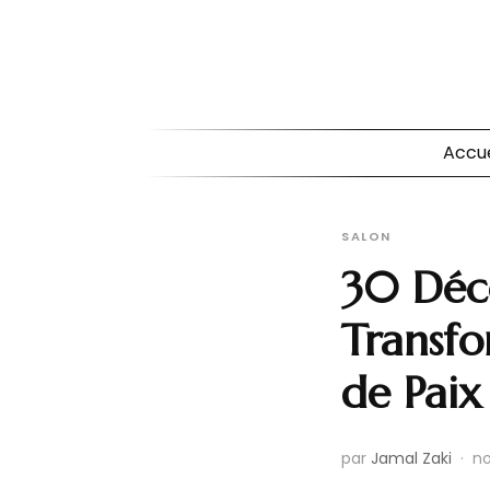
Accue
SALON
30 Déco
Transfo
de Paix
par
Jamal Zaki
·
no