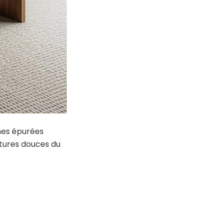
gnes épurées
xtures douces du