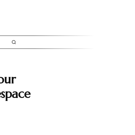
our
espace