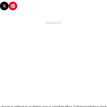
PUBLICITÉ
e beaux rideaux cuisine pour réchauffer l’atmosphère ins