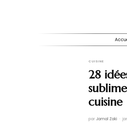
Accue
CUISINE
28 idée
sublime
cuisine
par
Jamal Zaki
·
ja