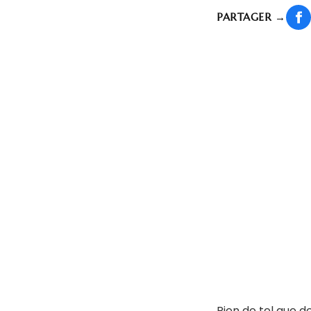
PARTAGER
→
Rien de tel que d