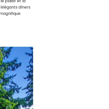
 plaisir et la
’élégants dîners
n magnifique