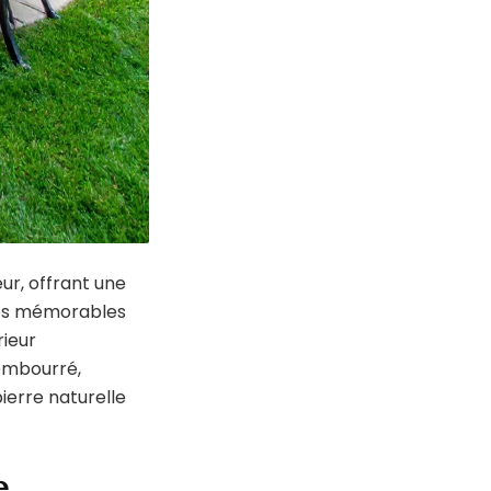
ur, offrant une
rées mémorables
rieur
embourré,
ierre naturelle
e