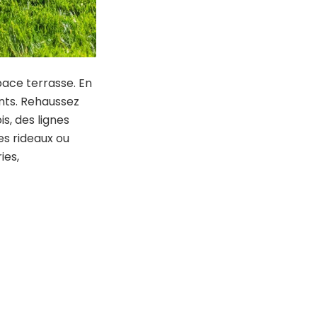
pace terrasse. En
nts. Rehaussez
s, des lignes
es rideaux ou
ies,