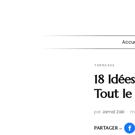
Accue
TERRASSE
18 Idée
Tout l
par
Jamal Zaki
·
ma
PARTAGER
→