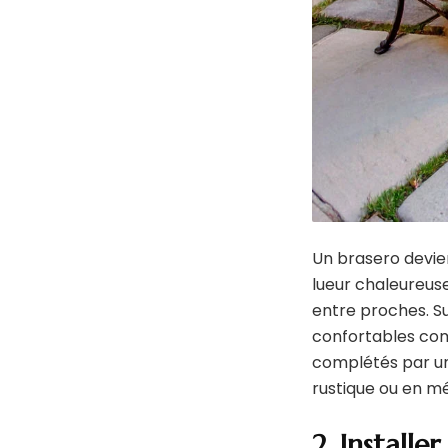
Un brasero devien
lueur chaleureus
entre proches. S
confortables co
complétés par un 
rustique ou en m
2. Install