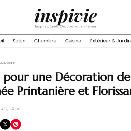
inspivie
Inspirez, Créez, Décorez votre intérieur
il
Salon
Chambre
Cuisine
Extérieur & Jardin
NNIÈRE
s pour une Décoration de
e Printanière et Florissa
ût 1, 2025