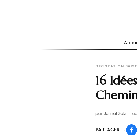
Accue
DÉCORATION SAISO
16 Idée
Cheminé
par
Jamal Zaki
·
ao
PARTAGER
→