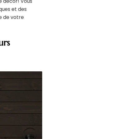
e décor! Vous
iques et des
e de votre
urs