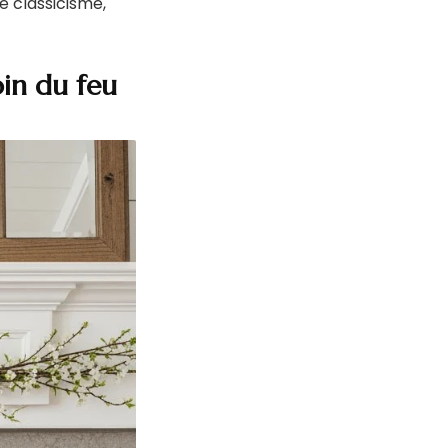
e classicisme,
oin du feu