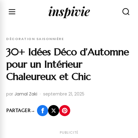
inspivie
DÉCORATION SAISONNIÈRE
30+ Idées Déco d’Automne
pour un Intérieur
Chaleureux et Chic
par
Jamal Zaki
·
septembre 21, 2025
PARTAGER
→
PUBLICITÉ