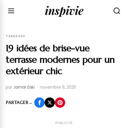
inspivie
TERRASSE
19 idées de brise-vue
terrasse modernes pour un
extérieur chic
par
Jamal Zaki
·
novembre 8, 2025
PARTAGER
→
PUBLICITÉ