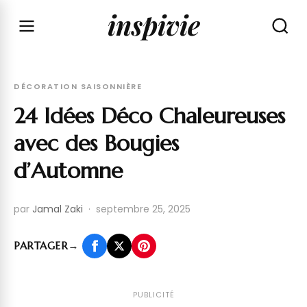
inspivie
DÉCORATION SAISONNIÈRE
24 Idées Déco Chaleureuses
avec des Bougies
d’Automne
par
Jamal Zaki
·
septembre 25, 2025
PARTAGER
→
PUBLICITÉ