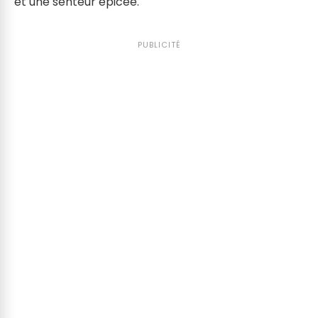
et une senteur épicée.
PUBLICITÉ